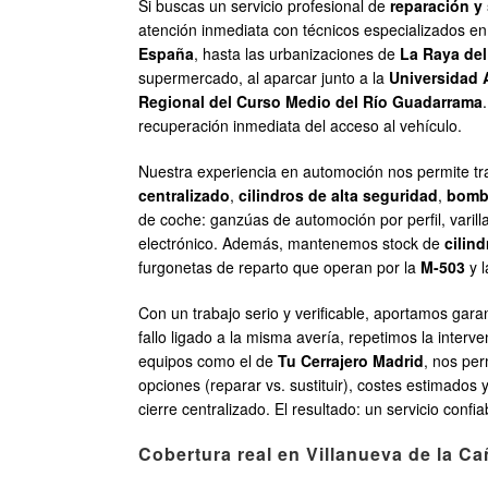
Si buscas un servicio profesional de
reparación y
atención inmediata con técnicos especializados en
España
, hasta las urbanizaciones de
La Raya del
supermercado, al aparcar junto a la
Universidad 
Regional del Curso Medio del Río Guadarrama
recuperación inmediata del acceso al vehículo.
Nuestra experiencia en automoción nos permite tr
centralizado
,
cilindros de alta seguridad
,
bomb
de coche: ganzúas de automoción por perfil, varill
electrónico. Además, mantenemos stock de
cilin
furgonetas de reparto que operan por la
M-503
y 
Con un trabajo serio y verificable, aportamos gara
fallo ligado a la misma avería, repetimos la interv
equipos como el de
Tu Cerrajero Madrid
, nos per
opciones (reparar vs. sustituir), costes estimados
cierre centralizado. El resultado: un servicio conf
Cobertura real en Villanueva de la Ca