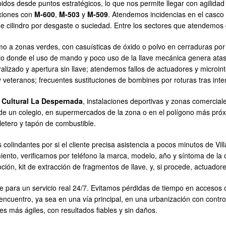
idos desde puntos estratégicos, lo que nos permite llegar con agilidad 
xiones con
M-600
,
M-503
y
M-509
. Atendemos incidencias en el casco
 de cilindro por desgaste o suciedad. Entre los sectores que atendemo
mo a zonas verdes, con casuísticas de óxido o polvo en cerraduras por
rio donde el uso de mando y poco uso de la llave mecánica genera atasc
lizado y apertura sin llave; atendemos fallos de actuadores y microint
 veteranos; frecuentes sustituciones de bombines por roturas tras inte
 Cultural La Despernada
, instalaciones deportivas y zonas comercial
 de un colegio, en supermercados de la zona o en el polígono más pró
letero y tapón de combustible.
olindantes por si el cliente precisa asistencia a pocos minutos de V
ento, verificamos por teléfono la marca, modelo, año y síntoma de la c
ción, kit de extracción de fragmentos de llave, y, si procede, actuador
te para un servicio real 24/7. Evitamos pérdidas de tiempo en accesos
l encuentro, ya sea en una vía principal, en una urbanización con cont
es más ágiles, con resultados fiables y sin daños.