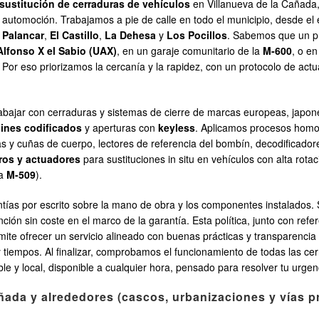
 sustitución de cerraduras de vehículos
en Villanueva de la Cañada, 
 automoción. Trabajamos a pie de calle en todo el municipio, desde el
 Palancar
,
El Castillo
,
La Dehesa
y
Los Pocillos
. Sabemos que un pr
Alfonso X el Sabio (UAX)
, en un garaje comunitario de la
M-600
, o e
. Por eso priorizamos la cercanía y la rapidez, con un protocolo de act
abajar con cerraduras y sistemas de cierre de marcas europeas, japo
ines codificados
y aperturas con
keyless
. Aplicamos procesos homol
as y cuñas de cuerpo, lectores de referencia del bombín, decodificador
dros y actuadores
para sustituciones in situ en vehículos con alta rota
la
M-509
).
ntías por escrito sobre la mano de obra y los componentes instalados. 
ención sin coste en el marco de la garantía. Esta política, junto con ref
mite ofrecer un servicio alineado con buenas prácticas y transparenci
 y tiempos. Al finalizar, comprobamos el funcionamiento de todas las c
iable y local, disponible a cualquier hora, pensado para resolver tu urge
ñada y alrededores (cascos, urbanizaciones y vías pr