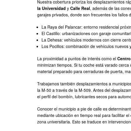
Nuestra cobertura prioriza los desplazamientos ráp
la Universidad
y
Calle Real
, además de las cone
garajes privados, donde son frecuentes los fallos
La Raya del Palancar: entorno residencial próxi
El Castillo: urbanizaciones con garaje comunita
La Dehesa: vehículos modernos con cierre centra
Los Pocillos: combinación de vehículos nuevos y
La proximidad a puntos de interés como el
Centro
minimizan tiempos. Si tu coche está varado cerca
material preparado para cerraduras de puerta, ma
Trabajamos también desplazamientos a municipios c
la M-50 a través de la M-509. Antes del desplazami
el perfil del bombín, lubricantes secos para automo
Conocer el municipio a pie de calle es determinan
mediante ubicación en tiempo real para facilitar e
zona universitaria. Esto se traduce en intervencion