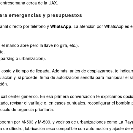
entresemana cerca de la UAX.
para emergencias y presupuestos
nal directo por teléfono y
WhatsApp
. La atención por WhatsApp es e
 el mando abre pero la llave no gira, etc.).
te.
 parking o urbanización).
 coste y tiempo de llegada. Además, antes de desplazarnos, te indicamo
rculación y, si procede, firma de autorización sencilla para manipular el 
ción.
 call center genérico. En esa primera conversación te explicamos opciones
ado, revisar el varillaje o, en casos puntuales, reconfigurar el bombín
colo de urgencia prioritaria.
ue operan por M-503 y M-509, y vecinos de urbanizaciones como La Ray
 de cilindro, lubricación seca compatible con automoción y ajuste de 