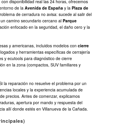
con disponibilidad real las 24 horas, ofrecemos
 entorno de la
Avenida de España
y la
Plaza de
oblema de cerradura no avisa: sucede al salir del
n un camino secundario cercano al
Parque
uación enfocado en la seguridad, el daño cero y la
nesas y americanas, incluidos modelos con
cierre
ogados y herramientas específicas de cerrajería
es y ecutools para diagnóstico de cierre
ción en la zona (compactos, SUV familiares y
Si la reparación no resuelve el problema por un
erencias locales y la experiencia acumulada de
a de precios. Antes de comenzar, explicamos
erraduras, apertura por mando y respuesta del
ncia allí donde estés en Villanueva de la Cañada.
incipales)