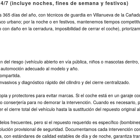
4/7 (incluye noches, fines de semana y festivos)
s 365 días del año, con técnicos de guardia en Villanueva de la Cañada
asco urbano; por la noche o en festivos, mantenemos tiempos competit
 con daño en la cerradura, imposibilidad de cerrar el coche), priorizam
n del riesgo (vehículo abierto en vía pública, niños o mascotas dentro
e automoción adecuado al modelo y año.
compartida.
vasivos y diagnóstico rápido del cilindro y del cierre centralizado.
pia y protectores para evitar marcas. Si el coche está en un garaje co
 o conserjería para no demorar la intervención. Cuando es necesario,
l cierre total del vehículo hasta la sustitución del repuesto original al
los frecuentes, pero si el repuesto requerido es específico (bombine
lución provisional de seguridad. Documentamos cada intervención con 
a, con estándares de calidad estables de día y de noche, garantiza tranq