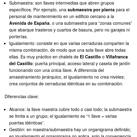
Submaestra: son llaves intermedias que abren grupos
específicos. Por ejemplo, una
submaestra por planta
para el
personal de mantenimiento en un edificio cercano a la
Avenida de España
, o una submaestra para “zonas comunes”
que abarque trasteros y cuartos de basura, pero no garajes ni
porterías.
Igualamiento: consiste en que varias cerraduras comparten la
misma combinación, de modo que una sola llave abre todas
ellas. Es muy práctico en chalets de
El Castillo
o
Villafranca
del Castillo
: puerta principal, acceso lateral y caseta de jardín
funcionando con una única llave. A diferencia del
amaestramiento jerárquico, el igualamiento no crea niveles;
crea conjuntos de cerraduras idénticas en su combinación.
Diferencias clave:
Alcance: la llave maestra cubre todo o casi todo; la submaestra
se limita a un grupo; el igualamiento es “1 llave = varias
puertas idénticas”.
Gestión: en maestra/submaestra hay un organigrama definido;
en igualamiento el organigrama no aplica, solo la conveniencia.