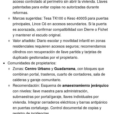
acceso controlado al perímetro sin abrir la vivienda. Llaves
patentadas para evitar copias no autorizadas durante
reformas.
Marcas sugeridas: Tesa TK100 o Keso 4000S para puertas
principales, Lince C6 en accesos secundarios. Si la puerta
es acorazada, confirmar compatibilidad con Dierre o Fichet
y mantener el escudo original.
Valor añadido: Diario escolar y movilidad infantil en zonas
residenciales requieren accesos seguros; recomendamos
cilindros con recuperación de llave partida y tarjetas de
duplicado gestionadas por el propietario.
Comunidades de propietarios:
Zonas:
Centro Urbano
y
Guadarrama
, con bloques que
combinan portal, trasteros, cuarto de contadores, sala de
calderas y garaje comunitario.
Recomendación: Esquema de
amaestramiento jerárquico
con niveles: llave maestra para administración,
submaestras por portal/garaje, llaves individuales por
vivienda. Integrar cerraderos eléctricos y barras antipánico
en puertas cortafuego. Control documental de copias y
registro de incidencias.