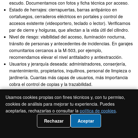
escudo. Documentamos con fotos y ficha técnica por acceso.
Estado de herrajes: cierrapuertas, barras antipánico en
cortafuegos, cerraderos eléctricos en portales y control de
accesos existente (videoportero, teclado o lector). Verificamos
par de cierre y holguras, que afectan a la vida útil del cilindro.
Nivel de riesgo: visibilidad del acceso, iluminación nocturna,
tránsito de personas y antecedentes de incidencias. En garajes
comunitarios cercanos a la M-503, por ejemplo,
recomendamos elevar el nivel antitaladro y antiextracción.
Usuarios y jerarquía deseada: administradores, conserjería,
mantenimiento, propietarios, inquilinos, personal de limpieza o
jardinería. Cuantas más capas de usuarios, más importancia
cobra el control de copias y la trazabilidad.
Compatibilidad de marcas: identificamos si hay puertas
Usamos cookies propias con fines técnicos y, con tu permiso,
acorazadas Dierre o Fichet que condicionen el cilindro. En
cookies de análisis para mejorar tu experiencia. Puedes
portales con escudos antitaladro ya instalados, seleccionamos
aceptarlas, rechazarlas o consultar la
política de cookies
.
cilindros con rotor compatible.
📲 Llámanos 919931749
Rechazar
Aceptar
Al finalizar, entregamos un informe con:
Plano de accesos y propuesta de niveles de seguridad por