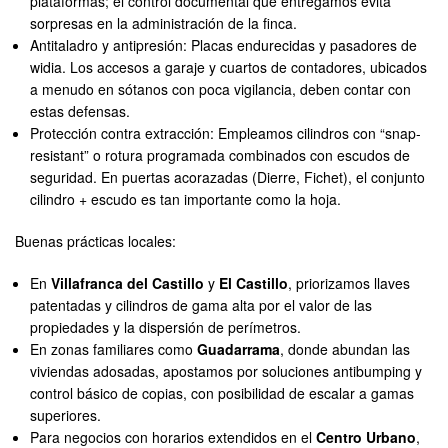
plataformas; el control documental que entregamos evita
sorpresas en la administración de la finca.
Antitaladro y antipresión: Placas endurecidas y pasadores de
widia. Los accesos a garaje y cuartos de contadores, ubicados
a menudo en sótanos con poca vigilancia, deben contar con
estas defensas.
Protección contra extracción: Empleamos cilindros con “snap-
resistant” o rotura programada combinados con escudos de
seguridad. En puertas acorazadas (Dierre, Fichet), el conjunto
cilindro + escudo es tan importante como la hoja.
Buenas prácticas locales:
En
Villafranca del Castillo
y
El Castillo
, priorizamos llaves
patentadas y cilindros de gama alta por el valor de las
propiedades y la dispersión de perímetros.
En zonas familiares como
Guadarrama
, donde abundan las
viviendas adosadas, apostamos por soluciones antibumping y
control básico de copias, con posibilidad de escalar a gamas
superiores.
Para negocios con horarios extendidos en el
Centro Urbano
,